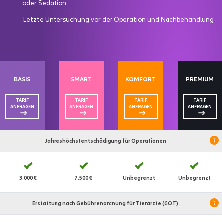
oder Sedation
Letzte Untersuchung vor der Operation und Nachbehandlung
BASIS
SMART
KOMFORT
PREMIUM
TARIF
TARIF
TARIF
TARIF
ANFRAGEN
ANFRAGEN
ANFRAGEN
ANFRAGEN
Jahres­höchst­entschädigung für Operationen
3.000 €
7.500 €
Unbegrenzt
Unbegrenzt
Erstattung nach Gebührenordnung für Tierärzte (GOT)