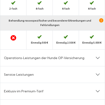
2-fach
4-fach
4-fach
4-fach
Behandlung rassespezifischer und besonderer Erkrankungen und
Fehlstellungen
Einmalig 500 €
Einmalig 2.500 €
Einmalig 5.000 €
Operations-Leistungen der Hunde OP-Versicherung
Service-Leistungen
Exklusiv im Premium-Tarif